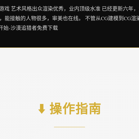
的游戏 艺术风格出众渲染优秀，业内顶级水准 已经更新六年，
，能接触的人物很多，审美也在线。 不管从CG建模到CG渲
开始-沙漠追猎者免费下载
⬇️ 操作指南