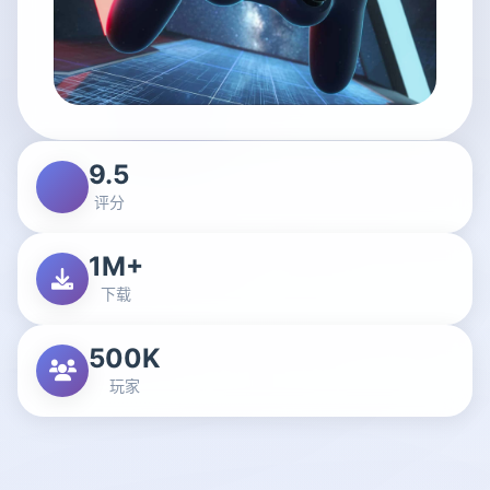
9.5
评分
1M+
下载
500K
玩家