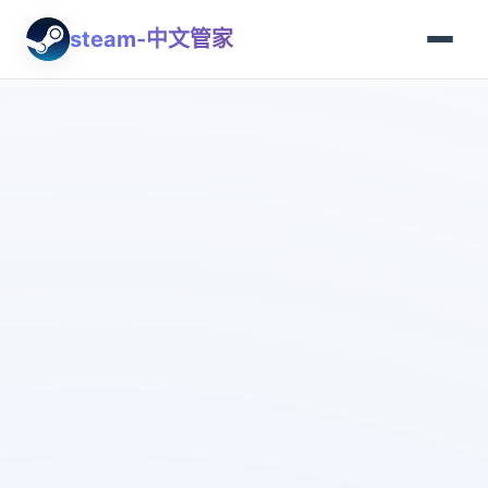
steam-中文管家