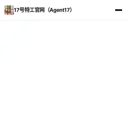
17号特工官网（Agent17）