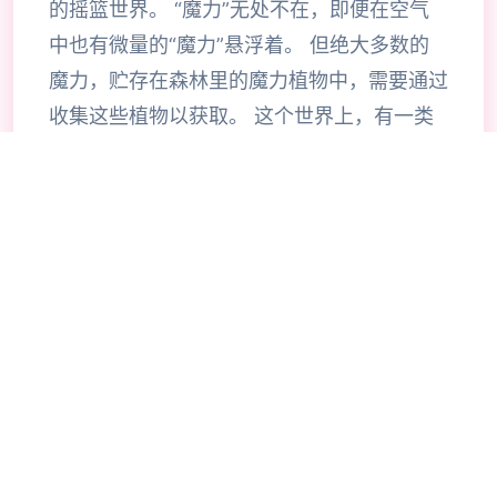
的摇篮世界。 “魔力”无处不在，即便在空气
中也有微量的“魔力”悬浮着。 但绝大多数的
魔力，贮存在森林里的魔力植物中，需要通过
收集这些植物以获取。 这个世界上，有一类
生物体内所有的生物质能都倚仗于魔力的代
谢，这种通过摄取魔力来维持生命的生物，被
称为“魔族”。 同样居住在这个世界上的“精
灵”，也能利用魔力进行代谢。 魔族体内所积
蓄的魔力纯度低且不稳定，因为体内长时间无
法积蓄魔力的缘故，魔族具有暴食的习性。而
精灵则可以将摄取到的魔力稳定保持在体内。
两个同样将魔力视为食粮的种族，不可避免地
会产生领土纠纷，以及种族的敌对。 此外，
精灵细胞中所储存的高纯度魔力对于魔族来说