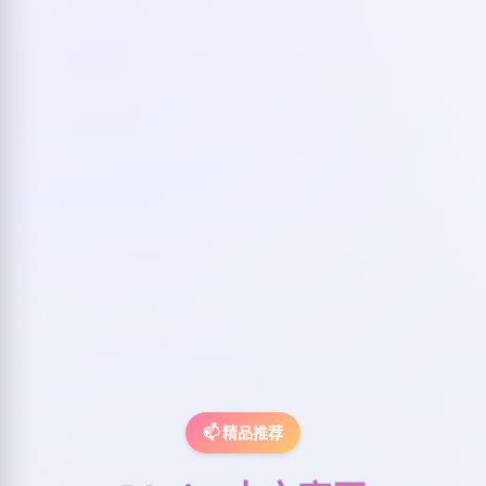
📫 精品推荐