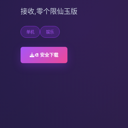
接收,零个限仙玉版
单机
娱乐
🎨 安全下载